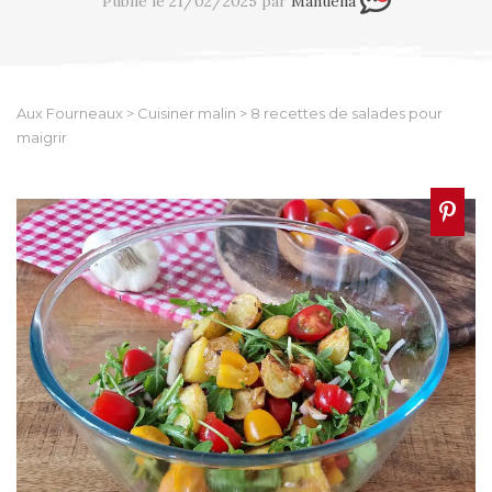
Publié le 21/02/2025 par
Manuella
Aux Fourneaux
>
Cuisiner malin
>
8 recettes de salades pour
maigrir​