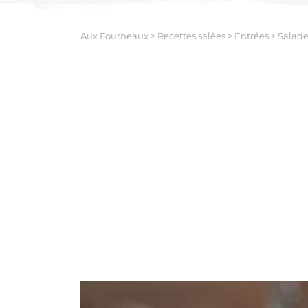
Aux Fourneaux
>
Recettes salées
>
Entrées
>
Salade