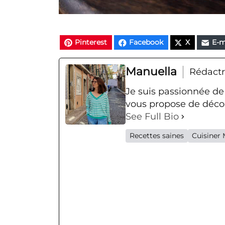
Pinterest
Facebook
X
E-m
Manuella
Rédactr
Je suis passionnée de
vous propose de décou
See Full Bio
Recettes saines
Cuisiner 