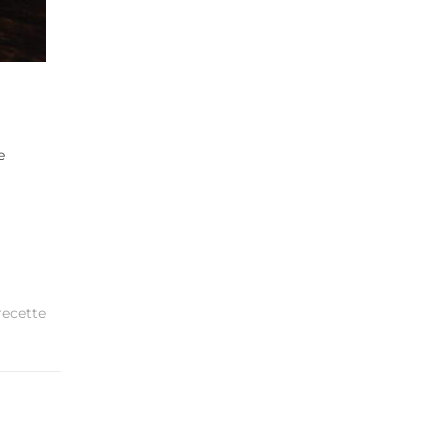
e
recette