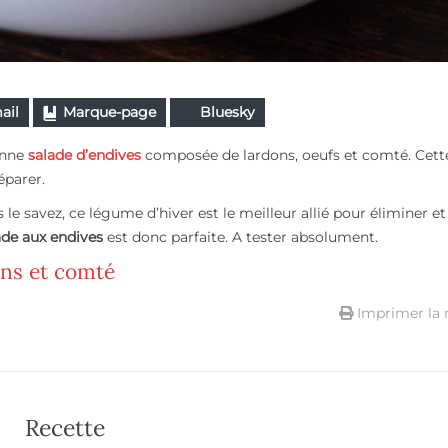
ail
Marque-page
Bluesky
onne
salade d’endives
composée de lardons, oeufs et comté. Cett
éparer.
le savez, ce légume d’hiver est le meilleur allié pour éliminer et
ade aux endives
est donc parfaite. A tester absolument.
ons et comté
Imprimer la 
Recette