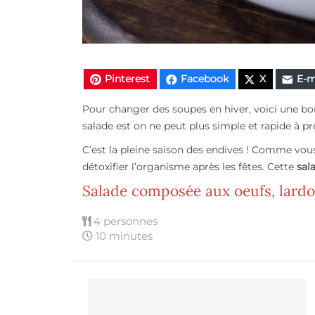
Pinterest
Facebook
X
E-m
Pour changer des soupes en hiver, voici une b
salade est on ne peut plus simple et rapide à pr
C’est la pleine saison des endives ! Comme vous 
détoxifier l’organisme après les fêtes. Cette
sal
Salade composée aux oeufs, lard
4 personnes
10 minutes