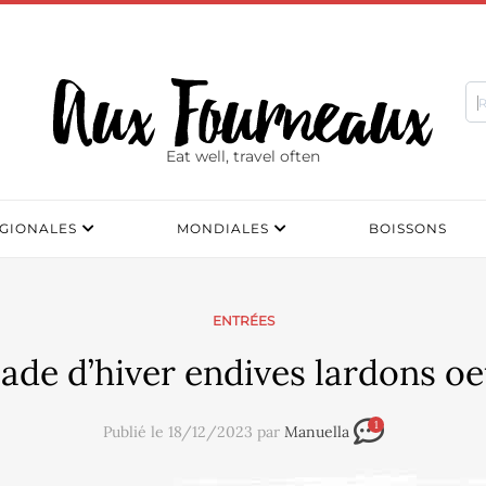
Eat well, travel often
GIONALES
MONDIALES
BOISSONS
ENTRÉES
lade d’hiver endives lardons oe
1
Publié le 18/12/2023 par
Manuella