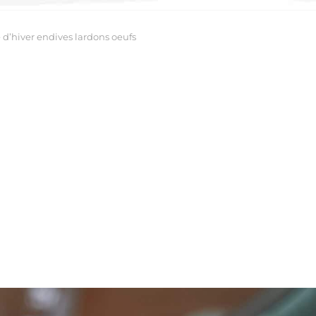
 d’hiver endives lardons oeufs