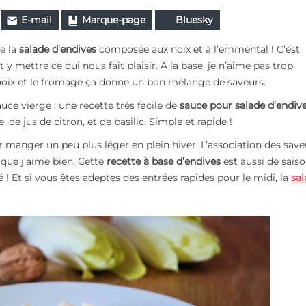
E-mail
Marque-page
Bluesky
me la
salade d’endives
composée aux noix et à l’emmental ! C’est
 y mettre ce qui nous fait plaisir. A la base, j
e n’aime pas trop
 noix et le fromage ça donne un bon mélange de saveurs.
e vierge : une recette très facile de
sauce pour salade d’endiv
e, de jus de citron, et de basilic. Simple et rapide !
r manger un peu plus léger en plein hiver. L’association des save
e que j’aime bien. Cette
recette à base d’endives
est aussi de sais
! Et si vous êtes adeptes des entrées rapides pour le midi, la
sal