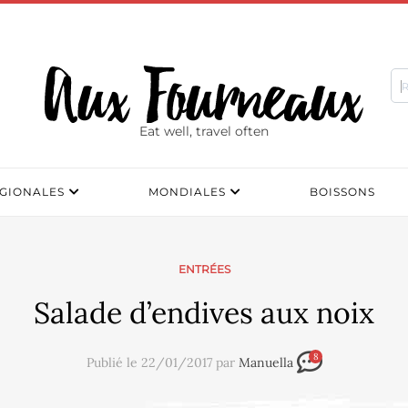
Eat well, travel often
GIONALES
MONDIALES
BOISSONS
ENTRÉES
Salade d’endives aux noix
8
Publié le 22/01/2017 par
Manuella