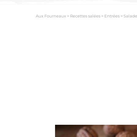
Aux Fourneaux
>
Recettes salées
>
Entrées
>
Salade