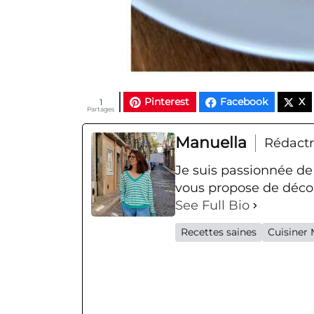
Pinterest
Facebook
X
1
Partages
Manuella
Rédactr
Je suis passionnée de
vous propose de décou
See Full Bio
Recettes saines
Cuisiner 