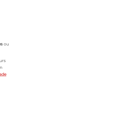
es
ou
urs
on
ade