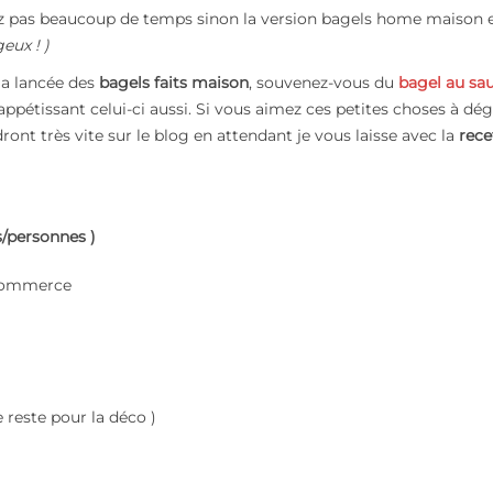
ez pas beaucoup de temps sinon la version bagels home maison e
eux ! )
a lancée des
bagels faits maison
, souvenez-vous du
bagel au s
appétissant celui-ci aussi. Si vous aimez ces petites choses à dé
ront très vite sur le blog en attendant je vous laisse avec la
rece
s/personnes )
 commerce
e reste pour la déco )