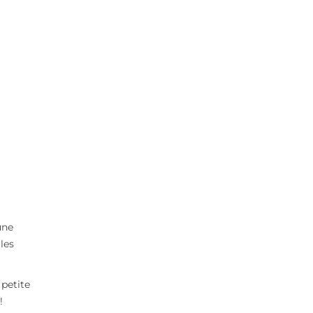
une
les
petite
!