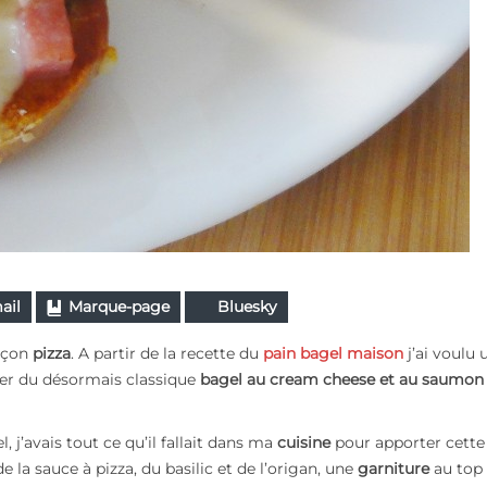
ail
Marque-page
Bluesky
açon
pizza
. A partir de la recette du
pain bagel maison
j’ai voulu 
nger du désormais classique
bagel au cream cheese et au saumon
 j’avais tout ce qu’il fallait dans ma
cuisine
pour apporter cette 
 la sauce à pizza, du basilic et de l’origan, une
garniture
au top 