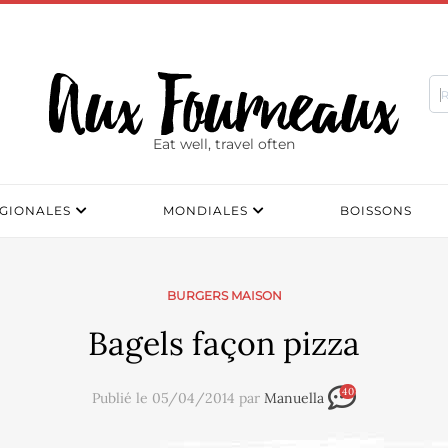
Eat well, travel often
GIONALES
MONDIALES
BOISSONS
BURGERS MAISON
Bagels façon pizza
40
Publié le 05/04/2014 par
Manuella