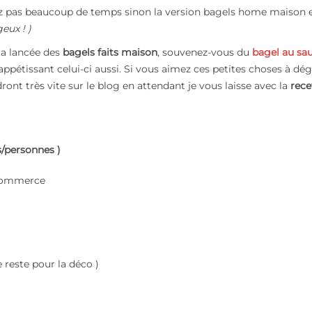
ez pas beaucoup de temps sinon la version bagels home maison e
eux ! )
a lancée des
bagels faits maison
, souvenez-vous du
bagel au s
appétissant celui-ci aussi. Si vous aimez ces petites choses à dé
ront très vite sur le blog en attendant je vous laisse avec la
rece
s/personnes )
 commerce
e reste pour la déco )