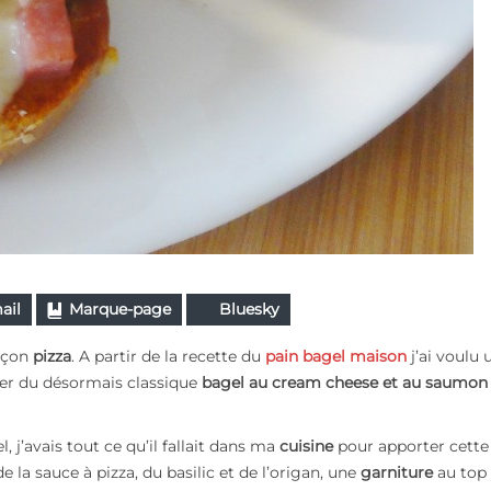
ail
Marque-page
Bluesky
açon
pizza
. A partir de la recette du
pain bagel maison
j’ai voulu 
nger du désormais classique
bagel au cream cheese et au saumon
 j’avais tout ce qu’il fallait dans ma
cuisine
pour apporter cette 
 la sauce à pizza, du basilic et de l’origan, une
garniture
au top 