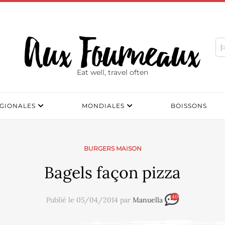
Eat well, travel often
GIONALES
MONDIALES
BOISSONS
BURGERS MAISON
Bagels façon pizza
40
Publié le 05/04/2014 par
Manuella