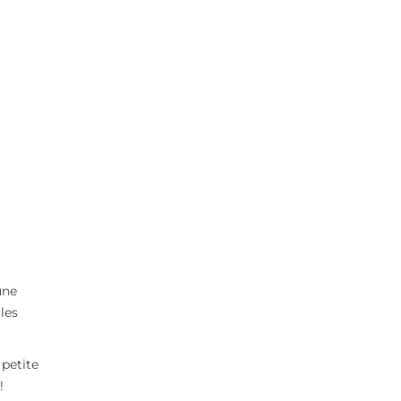
une
les
petite
!