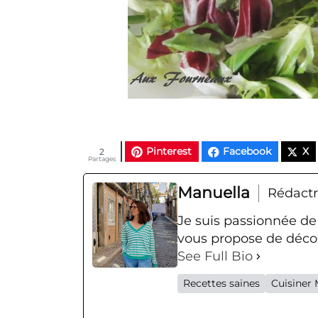
Pinterest
Facebook
X
2
Partages
Manuella
Rédactr
Je suis passionnée de
vous propose de décou
See Full Bio
Recettes saines
Cuisiner 