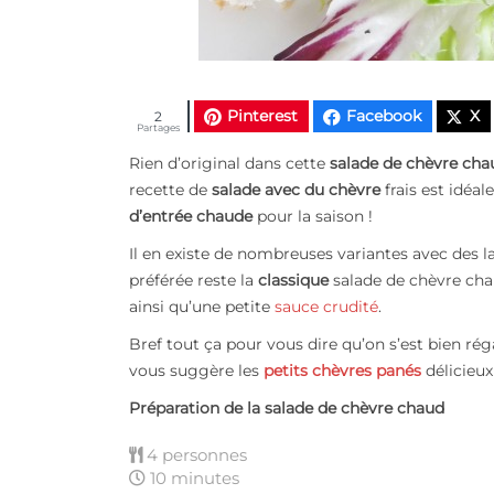
Pinterest
Facebook
X
2
Partages
Rien d’original dans cette
salade de chèvre cha
recette de
salade avec du chèvre
frais est idéal
d’entrée chaude
pour la saison !
Il en existe de nombreuses variantes avec des
préférée reste la
classique
salade de chèvre ch
ainsi qu’une petite
sauce crudité
.
Bref tout ça pour vous dire qu’on s’est bien réga
vous suggère les
petits chèvres panés
délicieu
Préparation de la salade de chèvre chaud
4 personnes
10 minutes