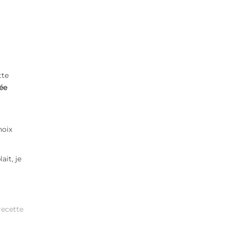
tte
ée
noix
ait, je
recette