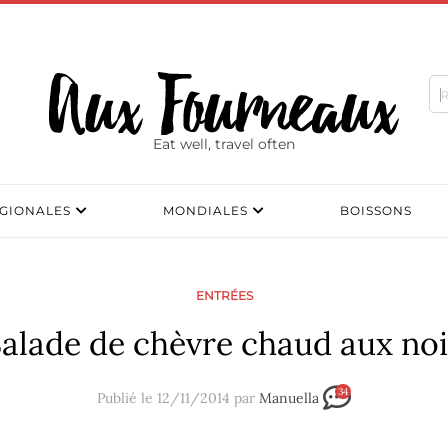
Eat well, travel often
GIONALES
MONDIALES
BOISSONS
ENTRÉES
alade de chèvre chaud aux no
34
Publié le 12/11/2014 par
Manuella