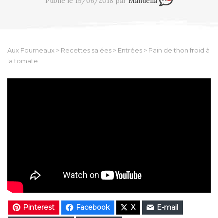
Publié le 19/06/2018 par
Manuella
Aux Fourneaux
>
Recettes salées
>
Entrées
>
Pain de thon froid à
la tomate
Pinterest
Facebook
X
E-mail