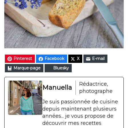
Pinterest
Facebook
X
E-mail
Marque-page
Bluesky
Rédactrice,
Manuella
photographe
Je suis passionnée de cuisine
depuis maintenant plusieurs
années... je vous propose de
découvrir mes recettes