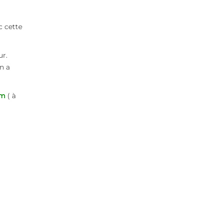
c cette
ur.
n a
ym
( à