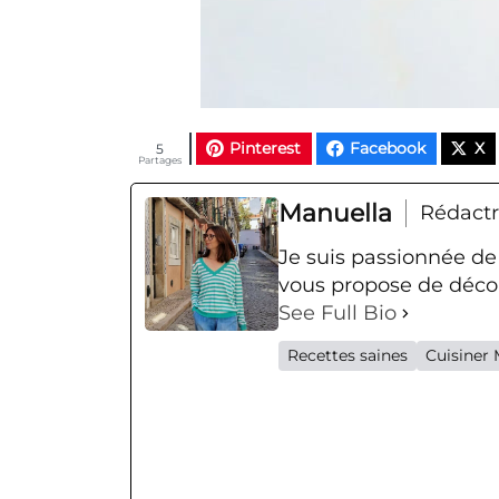
Pinterest
Facebook
X
5
Partages
Manuella
Rédactr
Je suis passionnée de
vous propose de décou
See Full Bio
Recettes saines
Cuisiner 