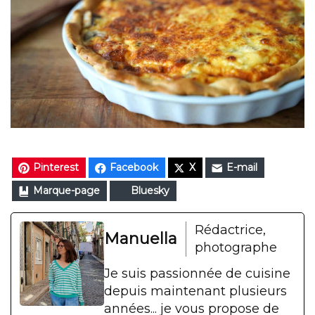
Pinterest
Facebook
X
E-mail
Marque-page
Bluesky
Rédactrice,
Manuella
photographe
Je suis passionnée de cuisine
depuis maintenant plusieurs
années... je vous propose de