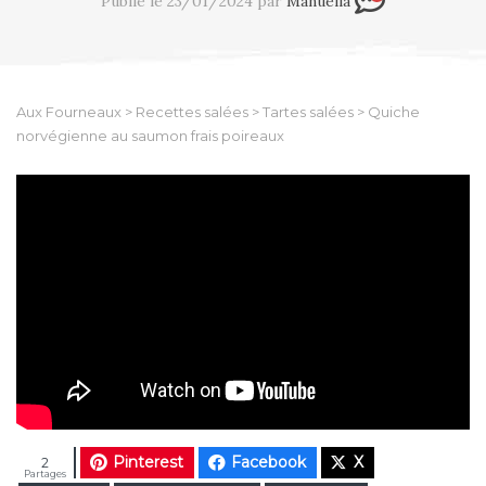
Publié le 23/01/2024 par
Manuella
Aux Fourneaux
>
Recettes salées
>
Tartes salées
>
Quiche
norvégienne au saumon frais poireaux
Pinterest
Facebook
X
2
Partages