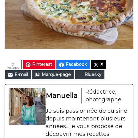
Pinterest
Facebook
X
2
Partages
E-mail
Marque-page
Bluesky
Rédactrice,
Manuella
photographe
Je suis passionnée de cuisine
depuis maintenant plusieurs
années... je vous propose de
découvrir mes recettes