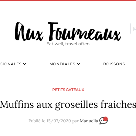
Eat well, travel often
GIONALES
MONDIALES
BOISSONS
PETITS GÂTEAUX
Muffins aux groseilles fraiche
3
Publié le 15/07/2020 par
Manuella