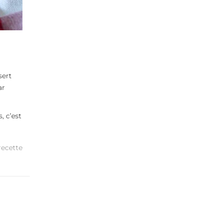
sert
ar
, c’est
recette