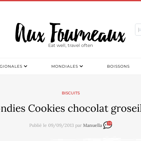
Eat well, travel often
GIONALES
MONDIALES
BOISSONS
BISCUITS
ndies Cookies chocolat grosei
59
Publié le 09/09/2013 par
Manuella