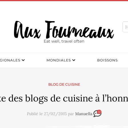
Eat well, travel often
GIONALES
MONDIALES
BOISSONS
BLOG DE CUISINE
te des blogs de cuisine à l’hon
22
Publié le 27/02/2015 par
Manuella