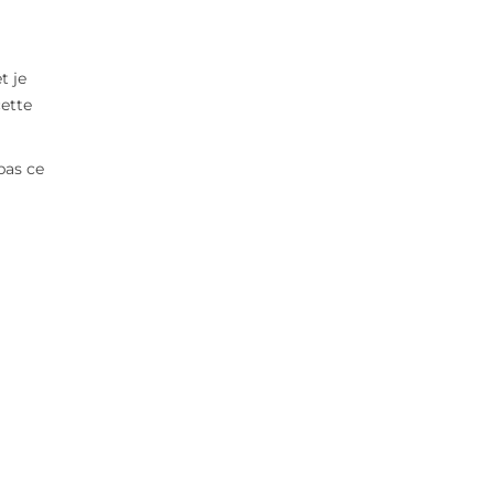
t je
cette
pas ce