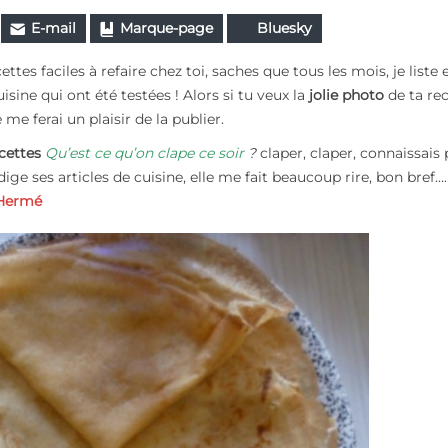
E-mail
Marque-page
Bluesky
cettes faciles à refaire chez toi, saches que tous les mois, je liste e
sine qui ont été testées ! Alors si tu veux la
jolie photo
de ta re
 me ferai un plaisir de la publier.
ecettes
Qu’est ce qu’on clape ce soir
?
claper, claper, connaissais 
dige ses articles de cuisine, elle me fait beaucoup rire, bon bref….
 Hermé