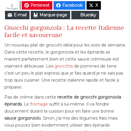
Pinterest
Facebook
X
2
Partages
E-mail
Marque-page
Bluesky
Gnocchi gorgonzola : La recette Italienne
facile et savoureuse
Un nouveau plat de gnocchi idéal pour les soirs de semaine.
Dans cette recette, le gorgonzola et les épinards se
marient parfaitement bien et cette sauce crémeuse est
vraiment délicieuse. Les
gnocchis
de pommes de terre
c’est un peu le plat express que je fais quand je ne sais pas
trop quoi cuisiner. Une recette italienne rapide et facile à
préparer.
Pas de crème dans cette
recette de
gnocchi gorgonzola
épinards.
Le
fromage
suffit à lui-même. Il va fondre
doucement durant la cuisson pour en faire une bonne
sauce gorgonzol
a. Sinon, j’ai mis des légumes frais mais
vous pouvez bien évidemment utiliser des épinards