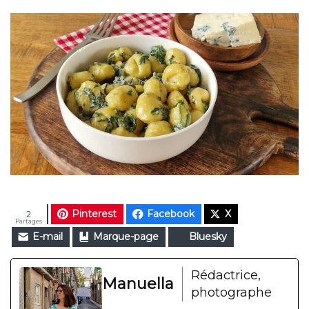
Pinterest
Facebook
X
2
Partages
E-mail
Marque-page
Bluesky
Rédactrice,
Manuella
photographe