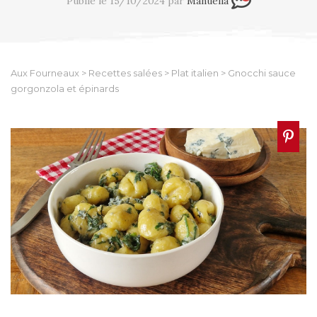
Publié le 15/10/2024 par
Manuella
Aux Fourneaux
>
Recettes salées
>
Plat italien
>
Gnocchi sauce
gorgonzola et épinards