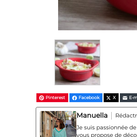
Pinterest
Facebook
X
E-m
Manuella
Rédactr
Je suis passionnée de
vous propose de décou