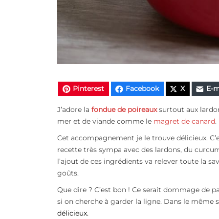
Pinterest
Facebook
X
E-m
J’adore la
fondue de poireaux
surtout aux lardo
mer
et de viande comme le
magret de canard
.
Cet accompagnement je le trouve délicieux. C’e
recette très sympa avec des lardons, du curcuma
l’ajout de ces ingrédients va
relever toute la sa
goûts.
Que dire ? C’est bon ! Ce serait dommage de pass
si on cherche à garder la ligne. Dans le même s
délicieux.