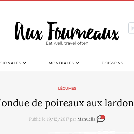
Eat well, travel often
GIONALES
MONDIALES
BOISSONS
LÉGUMES
Fondue de poireaux aux lardon
7
Publié le 19/12/2017 par
Manuella