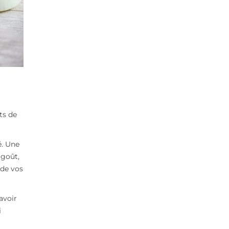
its de
é. Une
 goût,
 de vos
avoir
i