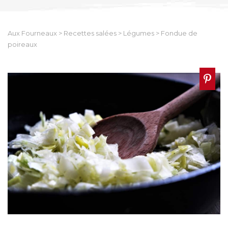
Aux Fourneaux
>
Recettes salées
>
Légumes
>
Fondue de
poireaux