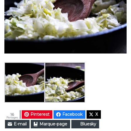
Pinterest
Facebook
X
16
Partages
E-mail
Marque-page
Bluesky