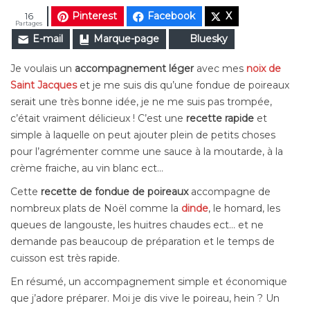
Pinterest
Facebook
X
16
Partages
E-mail
Marque-page
Bluesky
Je voulais un
accompagnement léger
avec mes
noix de
Saint Jacques
et je me suis dis qu’une fondue de poireaux
serait une très bonne idée, je ne me suis pas trompée,
c’était vraiment délicieux ! C’est une
recette rapide
et
simple à laquelle on peut ajouter plein de petits choses
pour l’agrémenter comme une sauce à la moutarde, à la
crème fraiche, au vin blanc ect…
Cette
recette de fondue de poireaux
accompagne de
nombreux plats de Noël comme la
dinde
, le homard, les
queues de langouste, les huitres chaudes ect… et ne
demande pas beaucoup de préparation et le temps de
cuisson est très rapide.
En résumé, un accompagnement simple et économique
que j’adore préparer. Moi je dis vive le poireau, hein ? Un