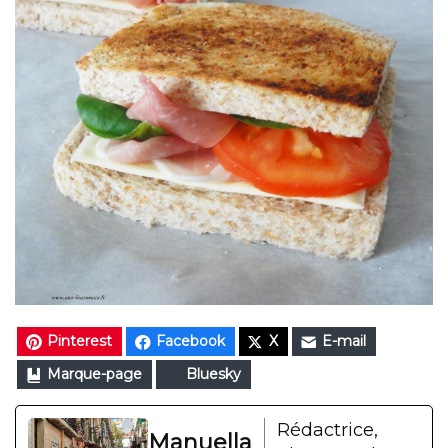
Pinterest
Facebook
X
E-mail
Marque-page
Bluesky
Rédactrice,
Manuella