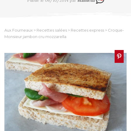
Publié le 06/10/2014 par
Manuella
Aux Fourneaux
>
Recettes salées
>
Recettes express
>
Croque-
Monsieur jambon cru mozzarella