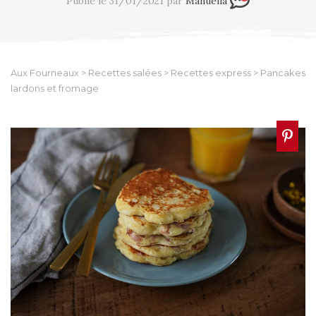
Publié le 31/01/2021 par
Manuella
Aux Fourneaux
>
Recettes salées
>
Recettes express
>
Pancakes
lardons et fromage