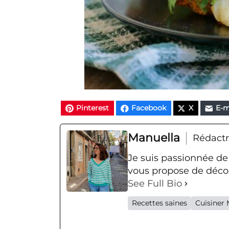
Pinterest
Facebook
X
E-m
Manuella
Rédactr
Je suis passionnée de
vous propose de décou
See Full Bio
Recettes saines
Cuisiner 