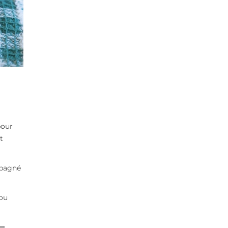
pour
t
mpagné
ou