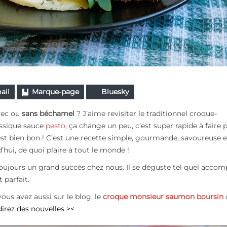
ail
Marque-page
Bluesky
avec ou
sans béchamel
? J’aime revisiter le traditionnel croque-
assique sauce
pesto
, ça change un peu, c’est super rapide à faire
est bien bon ! C’est une recette simple, gourmande, savoureuse e
hui, de quoi plaire à tout le monde !
oujours un grand succès chez nous. Il se déguste tel quel acco
 parfait.
vous avez aussi sur le blog, le
croque monsieur saumon boursin
irez des nouvelles ><