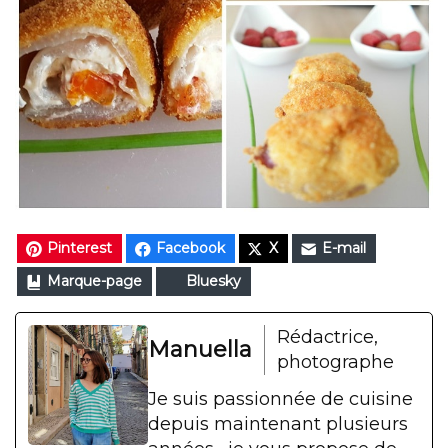
Pinterest
Facebook
X
E-mail
Marque-page
Bluesky
Rédactrice,
Manuella
photographe
Je suis passionnée de cuisine
depuis maintenant plusieurs