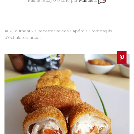
Publié le 22/07/2016 par
Manuella
Aux Fourneaux
>
Recettes salées
>
Apéro
>
Cromesquis
d’échalotes farcies