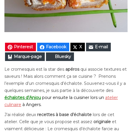
Pinterest
Facebook
X
E-mail
Marque-page
Bluesky
Le cromesquis est la star des
apéros
qui associe textures et
saveurs ! Mais alors comment ça se cuisine ? Prenons
l’exemple d’un cromesquis d’échalote. Souvenez-vous il y a
quelques semaines, je suis partie à la découverte des
échalotes d’Anjou
pour ensuite la cuisiner lors un
atelier
culinaire
à Angers.
J’ai réalisé deux
recettes à base d’échalote
lors de cet
atelier. Celle que je vous propose est assez
originale
et
vraiment délicieuse :
Le cromesquis d’échalote farcie au