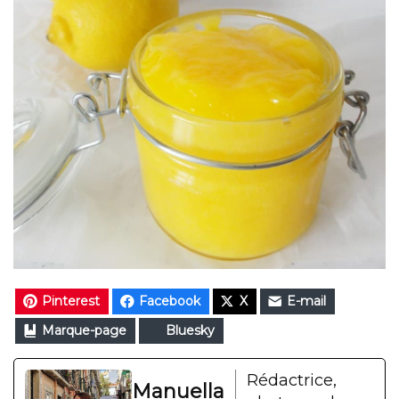
Pinterest
Facebook
X
E-mail
Marque-page
Bluesky
Rédactrice,
Manuella