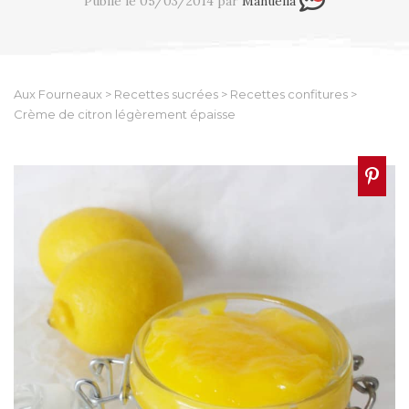
Publié le 05/03/2014 par
Manuella
Aux Fourneaux
>
Recettes sucrées
>
Recettes confitures
>
Crème de citron légèrement épaisse