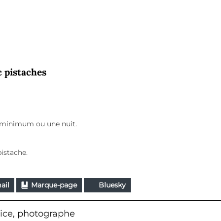
c pistaches
h minimum ou une nuit.
pistache.
ail
Marque-page
Bluesky
ice, photographe