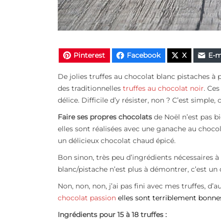
Pinterest
Facebook
X
E-m
De jolies truffes au chocolat blanc pistaches
à 
des traditionnelles
truffes au chocolat noir
.
Ces 
délice. Difficile d’y résister, non ? C’est simpl
Faire ses propres chocolats
de Noël n’est pas bi
elles sont réalisées avec une ganache au chocol
un délicieux chocolat chaud épicé.
Bon sinon, très p
eu
d’ingrédients nécessaires à
blanc/pistache n’est plus à démontrer, c’est un 
Non, non, non, j’ai pas fini avec mes truffes
, d’a
chocolat passion
elles sont terriblement bonne
Ingrédients pour 15 à 18 truffes :