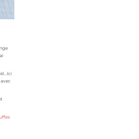
ange
ai
ël…Ici
 avec
at
uffes