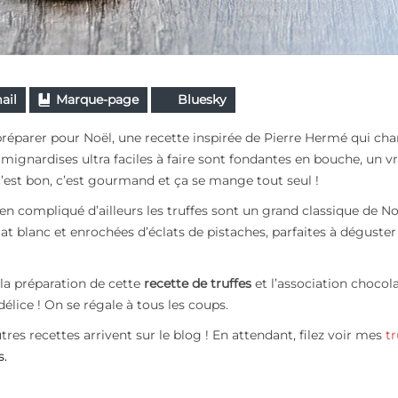
ail
Marque-page
Bluesky
préparer pour Noël, une recette
inspirée de Pierre Hermé
qui ch
mignardises ultra faciles à faire sont fondantes en bouche, un vr
e, c’est bon, c’est gourmand et ça se mange tout seul !
en compliqué d’ailleurs les truffes sont un grand classique de No
at blanc et enrochées d’éclats de pistaches, parfaites à déguster
 la préparation de cette
recette de truffes
et l’association chocol
délice ! On se régale à tous les coups.
utres recettes arrivent sur le blog ! En attendant, filez voir mes
tr
s.