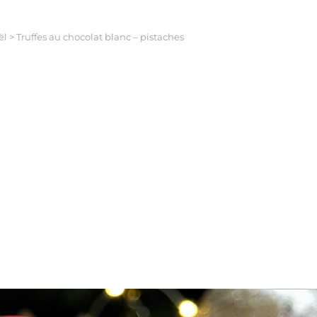
ël
>
Truffes au chocolat blanc – pistaches