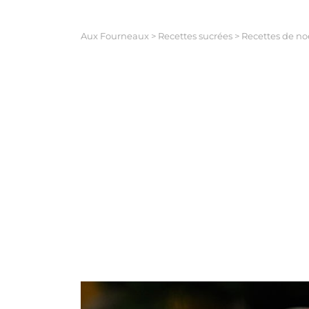
Aux Fourneaux
>
Recettes sucrées
>
Recettes de no