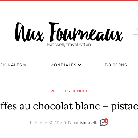
Eat well, travel often
GIONALES
MONDIALES
BOISSONS
RECETTES DE NOËL
ffes au chocolat blanc – pista
4
Publié le 30/11/2017 par
Manuella