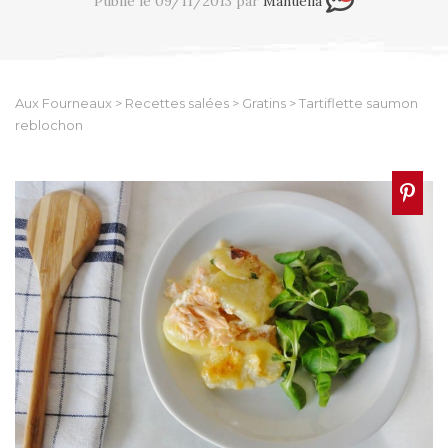
Publié le 09/11/2013 par
Manuella
Aux Fourneaux
>
Recettes salées
>
Gratins
>
Tartiflette saumon
reblochon