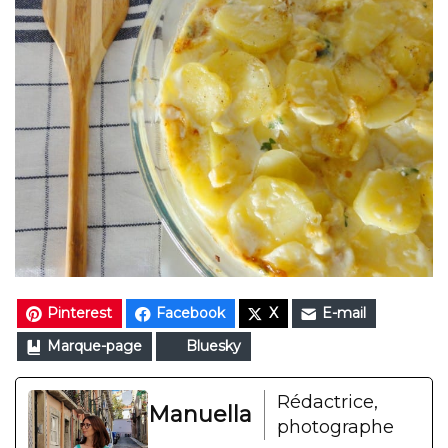
Pinterest
Facebook
X
E-mail
Marque-page
Bluesky
Rédactrice,
Manuella
photographe