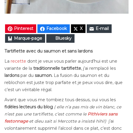
Pinterest
Facebook
X
E-mail
Marque-page
Bluesky
Tartiflette avec du saumon et sans lardons
La
recette
dont je veux vous parler aujourd’hui est une
variante de la
traditionnelle tartiflette
, j’ai remplacé les
lardons
par du
saumon.
La fusion du saumon et du
reblochon est juste trop parfaite et je peux vous dire, que
c’est un véritable régal.
Avant que vous me tombiez tous dessus, oui vous les
fidèles lecteurs du blog
( elle n’a pas mis de vin blanc, ce
n’est pas une tartiflette, c’est comme le
Pithiviers sans
festonnage
et dieu sait si Mercotte a insisté hihi!)
j’ai
volontairement supprimé l’alcool dans ce plat, c’est donc