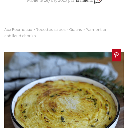
Publié le 26/09/2023 par
Manuella
Aux Fourneaux
>
Recettes salées
>
Gratins
>
Parmentier
cabillaud chorizo