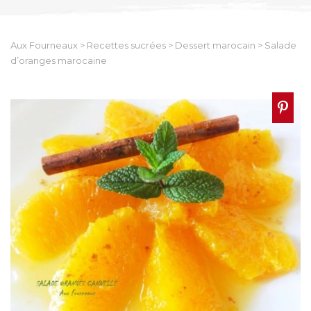
Aux Fourneaux
>
Recettes sucrées
>
Dessert marocain
>
Salade
d’oranges marocaine