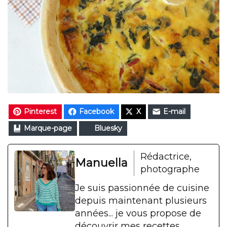
Pinterest
Facebook
X
E-mail
Marque-page
Bluesky
Rédactrice,
Manuella
photographe
Je suis passionnée de cuisine
depuis maintenant plusieurs
années... je vous propose de
découvrir mes recettes