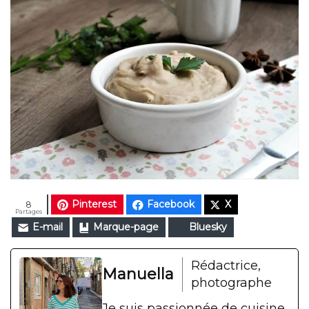
Pinterest
Facebook
X
8
Partages
E-mail
Marque-page
Bluesky
Rédactrice,
Manuella
photographe
Je suis passionnée de cuisine