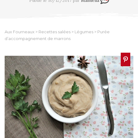
Publié le 10/12/2017 par
Manuella
Aux Fourneaux
>
Recettes salées
>
Légumes
>
Purée
d’accompagnement de marrons