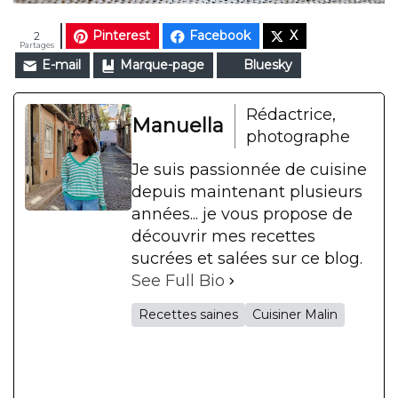
Pinterest
Facebook
X
2
Partages
E-mail
Marque-page
Bluesky
Rédactrice,
Manuella
photographe
Je suis passionnée de cuisine
depuis maintenant plusieurs
années... je vous propose de
découvrir mes recettes
sucrées et salées sur ce blog.
See Full Bio
Recettes saines
Cuisiner Malin