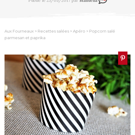
Publié le 23/05/2017 par
Manuella
Aux Fourneaux
>
Recettes salées
>
Apéro
>
Popcorn salé
parmesan et paprika