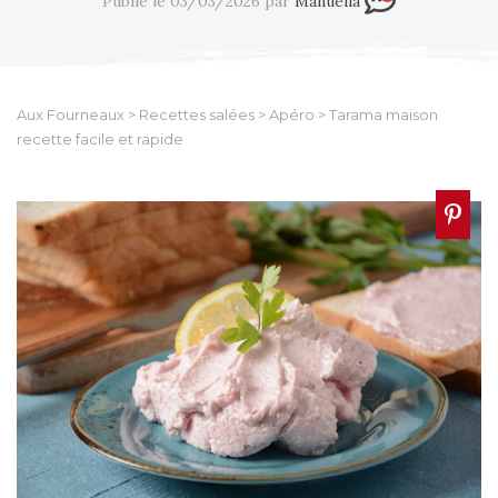
Publié le 03/03/2026 par
Manuella
Aux Fourneaux
>
Recettes salées
>
Apéro
>
Tarama maison
recette facile et rapide