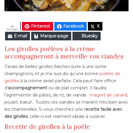
Pinterest
Facebook
X
4
Partages
E-mail
Marque-page
Bluesky
Les girolles poêlées à la crème
accompagneront à merveille vos viandes
J’avais de belles girolles fraiches suite à une sortie
champignons, et je me suis dis qu’une bonne
poêlée de
girolles
à la crème serait parfaite. Cela peut faire office
d’
accompagnement
ou de plat complet. Il faudra
l’agrémenter de pâtes, de riz, de viande :
magret de canard
,
poulet, bœuf… Toutes ces viandes se marient très bien avec
les chanterelles. Si vous cherchez une r
ecette facile avec
des girolles
, celle-ci est vraiment idéale à cuisiner.
Recette de girolles à la poêle