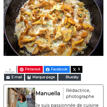
Pinterest
Facebook
X
4
Partages
E-mail
Marque-page
Bluesky
Rédactrice,
Manuella
photographe
Je suis passionnée de cuisine