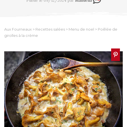
Publié le 09/12/2024 par
Manuella
Aux Fourneaux
>
Recettes salées
>
Menu de noel
>
Poêlée de
girolles à la crème