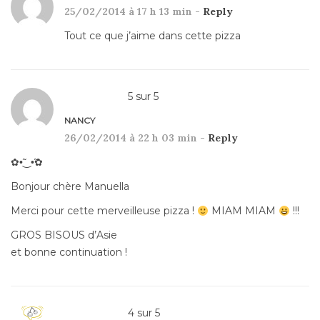
25/02/2014 à 17 h 13 min -
Reply
Tout ce que j’aime dans cette pizza
5
sur
5
NANCY
26/02/2014 à 22 h 03 min -
Reply
✿•̃‿•̃✿
Bonjour chère Manuella
Merci pour cette merveilleuse pizza !
MIAM MIAM
!!!
GROS BISOUS d’Asie
et bonne continuation !
4
sur
5