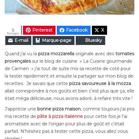
Pinterest
Facebook
X
5
Partages
E-mail
Marque-page
Bluesky
Quand j’ai vu la
pizza mozzarella
originale avec des
tomates
provençales
sur le blog de cuisine » La Cuisine gourmande
de Carmen » j’ai tout de suite mis sa recette de coté pour
la tester rapidement et ensuite la partager sur mon blog de
recettes. Je savais que cette
pizza savoureuse à la mozza
allait correspondre à nos go
û
ts et bien c’est plus que ça, elle
était méga délicieuse, nous avons adoré, à refaire très vite !
J’apprécie une
bonne pizza maison
, comme toujours j’ai pris
ma recette de
pâte à pizza italienne
pour cette fois je l’ai
aromatisée avec de l’origan pour plus de go
û
t et c’était
parfait. N’hésitez pas à tester cette pizza, vous allez vous
régaler !