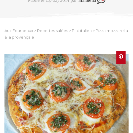
Publié le 23/02/2014 par
Manuella
Aux Fourneaux
>
Recettes salées
>
Plat italien
>
Pizza mozzarella
à la provençale