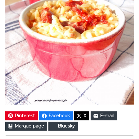
Pinterest
Facebook
X
E-mail
Marque-page
Bluesky