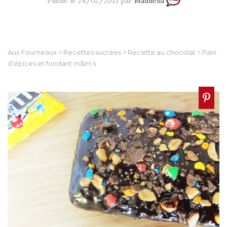
Publié le 24/02/2013 par
Manuella
Aux Fourneaux
>
Recettes sucrées
>
Recette au chocolat
>
Pain
d’épices et fondant m&m’s