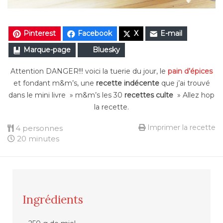
Pinterest
Facebook
X
E-mail
Marque-page
Bluesky
Attention DANGER!!! voici la tuerie du jour, le
pain d’épices
et fondant m&m’s, une
recette indécente
que j’ai trouvé
dans le mini livre » m&m’s les 30
recettes culte
» Allez hop
la recette.
Imprimer la recette
4 personnes
20 minutes
Ingrédients