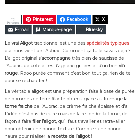
Pinterest
Facebook
X
12
Partages
E-mail
Marque-page
Bluesky
Le
vrai Aligot
traditionnel est une des
spécialités typiques
qui nous vient de l’Aubrac. Comment ça tu le savais déjà ?
L’aligot original s’
accompagne
très bien de
saucisse
de
l’Aubrac, de côtelettes d’agneau grillées et d’un bon
vin
rouge
. Rooo purée comment c’est bon tout ça, rien de tel
pour se réchauffer !
Le véritable aligot est une préparation faite à
base de purée
de pommes de terre filante obtenu grâce au fromage la
tome fraiche
de l’Aubrac, de crème fraiche épaisse et d’ail.
L’idée n’est pas de cuire mais de faire fondre la tome, de
façon à faire
filer l’aligot
, qu’il faut travailler et retravailler
pour obtenir une bonne texture. Comptez une bonne
heure pour réaliser la
recette de l’aligot
!