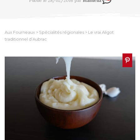
Publié le 28/02/2016 par
Manuella
Aux Fourneaux
>
Spécialités régionales
>
Le vrai Aligot
traditionnel d’Aubrac