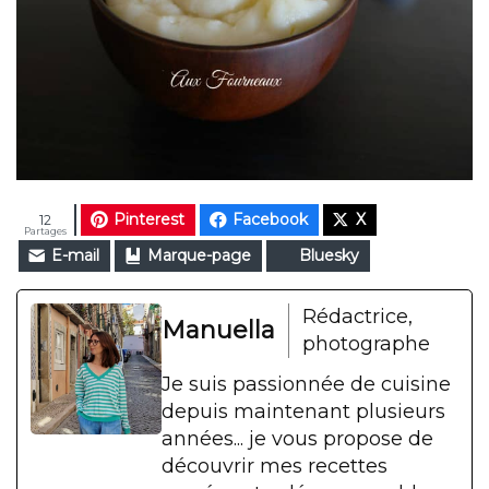
Pinterest
Facebook
X
12
Partages
E-mail
Marque-page
Bluesky
Rédactrice,
Manuella
photographe
Je suis passionnée de cuisine
depuis maintenant plusieurs
années... je vous propose de
découvrir mes recettes