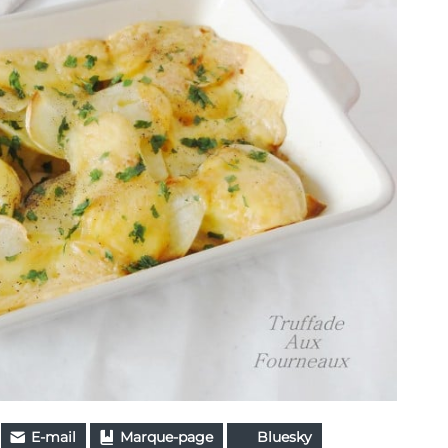
E-mail
Marque-page
Bluesky