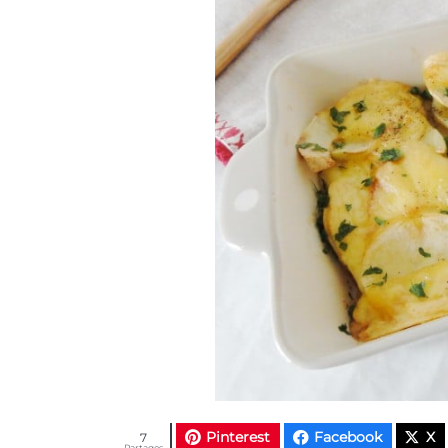
Pinterest
Facebook
X
7
Partages