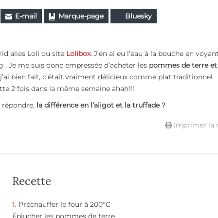
E-mail
Marque-page
Bluesky
id alias Loli du site
Lolibox
. J’en ai eu l’eau à la bouche en voyant
g . Je me suis donc empressée d’acheter les
pommes de terre et
 j’ai bien fait, c’était vraiment délicieux comme plat traditionnel
cette 2 fois dans la même semaine ahah!!!
e répondre,
la différence en l’aligot et la truffade ?
Imprimer la 
Recette
Préchauffer le four à 200°C
Éplucher les pommes de terre