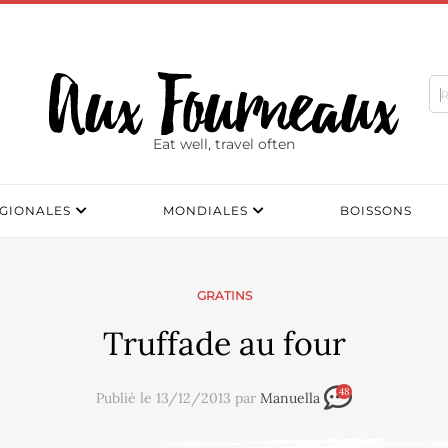
Eat well, travel often
GIONALES
MONDIALES
BOISSONS
GRATINS
Truffade au four
48
Publié le 13/12/2013 par
Manuella