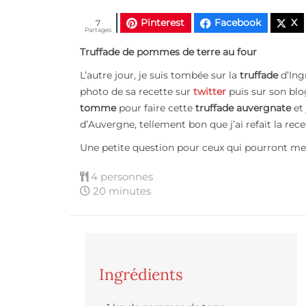
Pinterest
Facebook
X
7
Partages
Truffade de pommes de terre au four
L’autre jour, je suis tombée sur la
truffade
d’Ingr
photo de sa recette sur
twitter
puis sur son blo
tomme
pour faire cette
truffade
auvergnate
et
d’Auvergne, tellement bon que j’ai refait la re
Une petite question pour ceux qui pourront m
4 personnes
20 minutes
Ingrédients