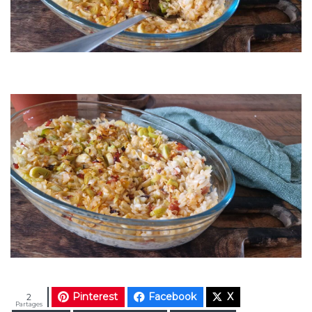
Pinterest
Facebook
X
2
Partages