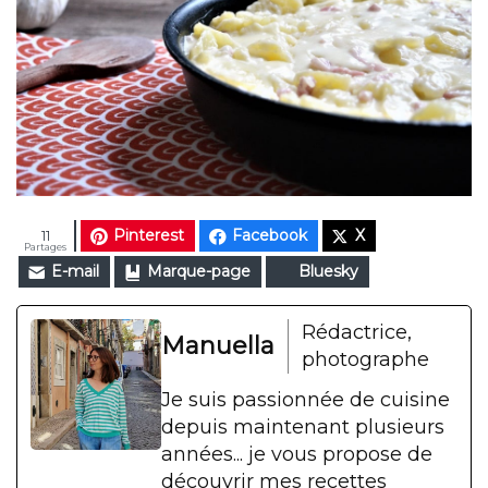
Pinterest
Facebook
X
11
Partages
E-mail
Marque-page
Bluesky
Rédactrice,
Manuella
photographe
Je suis passionnée de cuisine
depuis maintenant plusieurs
années... je vous propose de
découvrir mes recettes