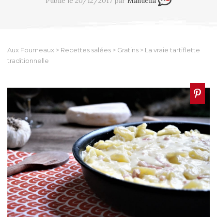
Publié le 20/12/2017 par
Manuella
Aux Fourneaux
>
Recettes salées
>
Gratins
>
La vraie tartiflette
traditionnelle