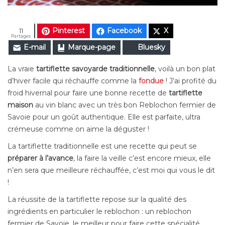
Pinterest
Facebook
X
11
Partages
E-mail
Marque-page
Bluesky
La vraie
tartiflette savoyarde traditionnelle
, voilà un bon plat
d’hiver facile qui réchauffe comme la
fondue
! J’ai profité du
froid hivernal pour faire une bonne recette de
tartiflette
maison
au vin blanc avec un très bon Reblochon fermier de
Savoie pour un goût authentique. Elle est parfaite, ultra
crémeuse comme on aime la déguster !
La tartiflette traditionnelle est une recette qui peut se
préparer à l’avance
, la faire la veille c’est encore mieux, elle
n’en sera que meilleure réchauffée, c’est moi qui vous le dit
!
La réussite de la tartiflette repose sur la qualité des
ingrédients en particulier le reblochon : un reblochon
fermier de Savoie, le meilleur pour faire cette spécialité.