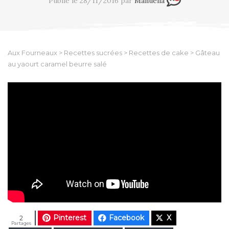
Publié le 28/11/2016 par
Manuella
Aux Fourneaux
>
Recettes sucrées
>
Recettes de cake
>
Gâteau
au yaourt caramel beurre salé
Pinterest
Facebook
X
2
Partages