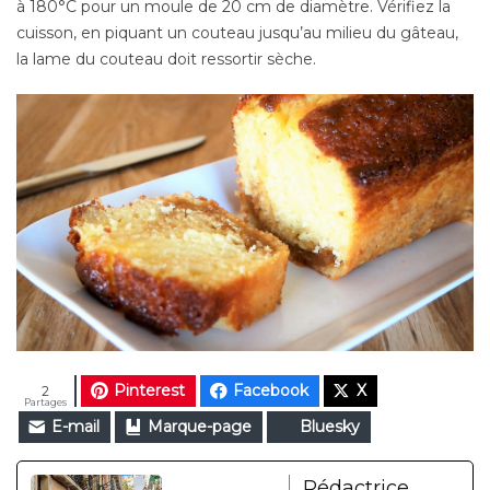
à 180°C pour un moule de 20 cm de diamètre. Vérifiez la
cuisson, en piquant
un couteau jusqu’au milieu du gâteau,
la lame du couteau doit ressortir sèche.
Pinterest
Facebook
X
2
Partages
E-mail
Marque-page
Bluesky
Rédactrice,