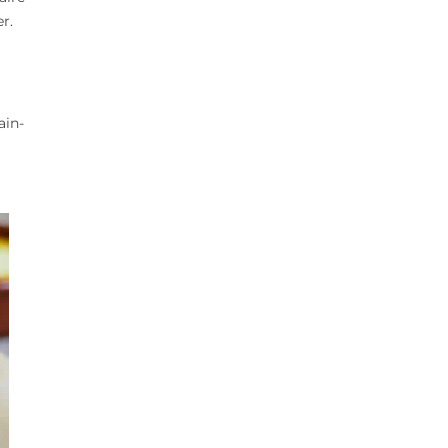
r.
ain-