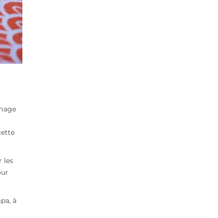
omage
cette
 les
our
pa, à