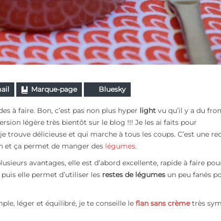
ail
Marque-page
Bluesky
des à faire. Bon, c’est pas non plus hyper
light
vu qu’il y a du fr
rsion légère très bientôt sur le blog !!! Je les ai faits pour
trouve délicieuse et qui marche à tous les coups. C’est une re
on et ça permet de manger des
légumes
.
sieurs avantages, elle est d’abord excellente, rapide à faire pour
puis elle permet d’utiliser les
restes de légumes
un peu fanés p
, léger et équilibré, je te conseille le
flan sans crème
très sym