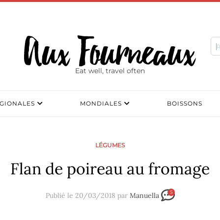
Eat well, travel often
GIONALES
MONDIALES
BOISSONS
LÉGUMES
Flan de poireau au fromage
5
Publié le 20/03/2018 par
Manuella