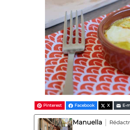
Pinterest
Facebook
X
E-m
Manuella
Rédactr