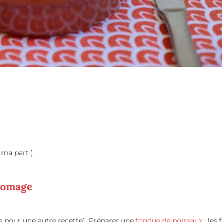
 ma part )
fromage
ts pour une autre recette). Préparer une
fondue de poireaux
: les 