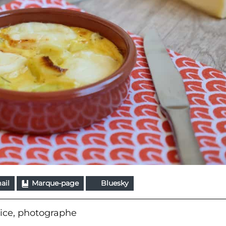
ail
Marque-page
Bluesky
ice, photographe