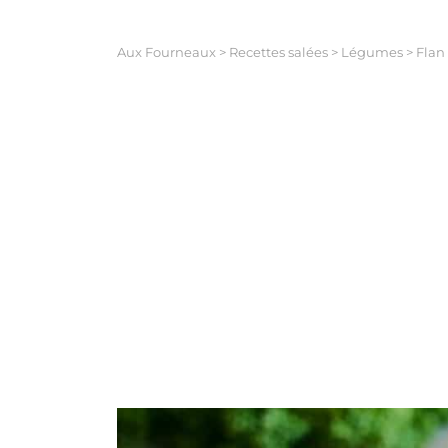
Aux Fourneaux
>
Recettes salées
>
Légumes
>
Flan