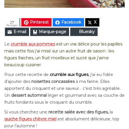
Pinterest
Facebook
X
27
Partages
E-mail
Marque-page
Bluesky
Le
crumble aux
pommes
est un vrai délice pour les papilles
mais cette fois j’ai misé sur un autre fruit de saison : les
figues fraiches,
un fruit moelleux et sucré
que j’aime
beaucoup cuisiner.
Pour cette recette de
crumble aux figues
, j’ai eu l’idée
d’ajouter des
noisettes concassées
à ma farine. Elles
apportent du croquant et une saveur… c’est très agréable.
Un
dessert
automnal
léger et gourmand avec sa couche de
fruits fondants sous le croquant du crumble.
Si vous cherchez une
recette salée avec des figues,
la
quiche figues chèvre miel
est
absolument délicieuse, top
pour l’automne !