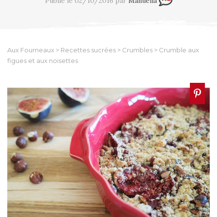
Publié le 02/10/2016 par
Manuella
Aux Fourneaux
>
Recettes sucrées
>
Crumbles
>
Crumble aux
figues et aux noisettes