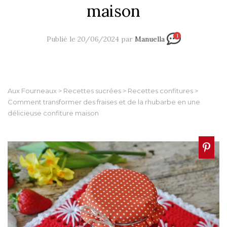
maison
1
Publié le 20/06/2024 par
Manuella
Aux Fourneaux
>
Recettes sucrées
>
Recettes confitures
>
Comment transformer des fraises et de la rhubarbe en une
délicieuse confiture maison