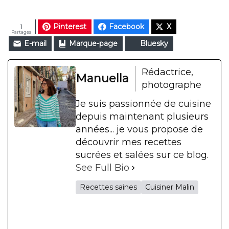
Pinterest
Facebook
X
1
Partages
E-mail
Marque-page
Bluesky
Rédactrice,
Manuella
photographe
Je suis passionnée de cuisine
depuis maintenant plusieurs
années... je vous propose de
découvrir mes recettes
sucrées et salées sur ce blog.
See Full Bio
Recettes saines
Cuisiner Malin