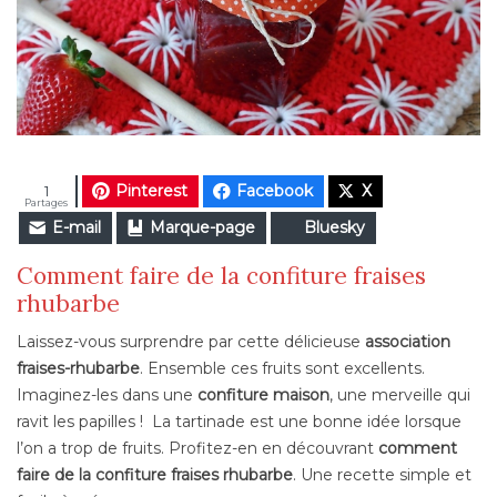
Pinterest
Facebook
X
1
Partages
E-mail
Marque-page
Bluesky
Comment faire de la confiture fraises
rhubarbe
Laissez-vous surprendre par cette délicieuse
association
fraises-rhubarbe
. Ensemble ces fruits sont excellents.
Imaginez-les dans une
confiture maison
, une merveille qui
ravit les papilles ! La tartinade est une bonne idée lorsque
l’on a trop de fruits. Profitez-en en découvrant
comment
faire de la confiture fraises rhubarbe
. Une recette simple et