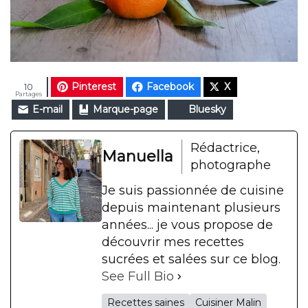
Pinterest
Facebook
X
10
Partages
E-mail
Marque-page
Bluesky
Rédactrice,
Manuella
photographe
Je suis passionnée de cuisine
depuis maintenant plusieurs
années... je vous propose de
découvrir mes recettes
sucrées et salées sur ce blog.
See Full Bio
Recettes saines
Cuisiner Malin