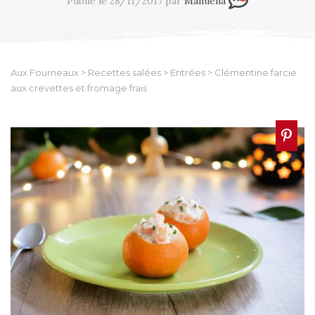
Publié le 28/11/2017 par
Manuella
Aux Fourneaux
>
Recettes salées
>
Entrées
>
Clémentine farcie
aux crevettes et fromage frais