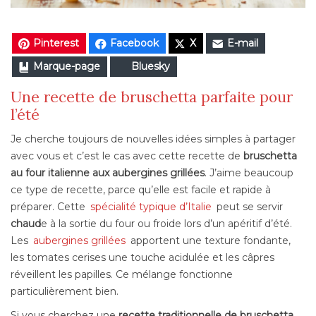
Pinterest
Facebook
X
E-mail
Marque-page
Bluesky
Une recette de bruschetta parfaite pour
l’été
Je cherche toujours de nouvelles idées simples à partager
avec vous et c’est le cas avec cette recette de
bruschetta
au four italienne aux aubergines grillées
. J’aime beaucoup
ce type de recette, parce qu’elle est facile et rapide à
préparer. Cette
spécialité typique d’Italie
peut se servir
chaud
e à la sortie du four ou froide lors d’un apéritif d’été.
Les
aubergines grillées
apportent une texture fondante,
les tomates cerises une touche acidulée et les câpres
réveillent les papilles. Ce mélange fonctionne
particulièrement bien.
Si vous cherchez une
recette traditionnelle de bruschetta