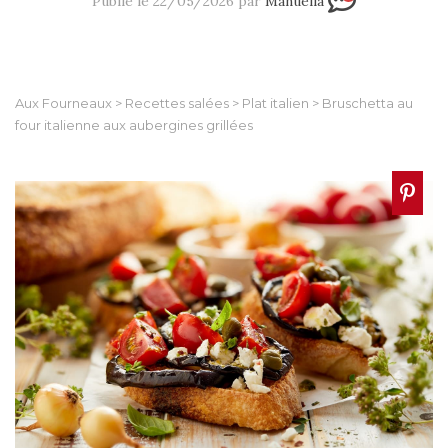
Publié le 22/05/2026 par
Manuella
Aux Fourneaux
>
Recettes salées
>
Plat italien
>
Bruschetta au
four italienne aux aubergines grillées