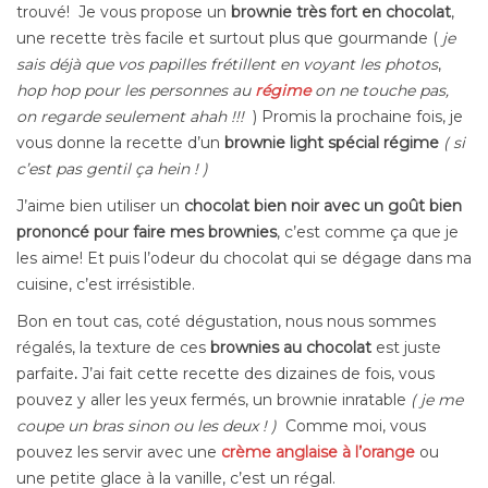
trouvé! Je vous propose un
brownie très fort en chocolat
,
une recette très facile et surtout plus que gourmande (
je
sais déjà que vos papilles frétillent en voyant les photos
,
hop hop pour les personnes au
régime
on ne touche pas,
on regarde seulement ahah !!!
) Promis la prochaine fois, je
vous donne la recette d’un
brownie light spécial régime
( si
c’est pas gentil ça hein ! )
J’aime bien utiliser un
chocolat bien noir avec un go
û
t bien
prononcé pour faire mes brownies
, c’est comme ça que je
les aime! Et puis l’odeur du chocolat qui se dégage dans ma
cuisine, c’est irrésistible.
Bon en tout cas, coté dégustation, nous nous sommes
régalés, la texture de ces
brownies au chocolat
est juste
parfaite
.
J’ai fait cette recette des dizaines de fois, vous
pouvez y aller les yeux fermés, un brownie inratable
( je me
coupe un bras sinon ou les deux ! )
Comme moi, vous
pouvez les servir avec une
crème anglaise à l’orange
ou
une petite glace à la vanille, c’est un régal.