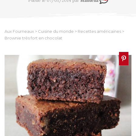
Publié le 07/01/2014 par
Manuella
Aux Fourneaux
>
Cuisine du monde
>
Recettes américaines
>
Brownie très fort en chocolat