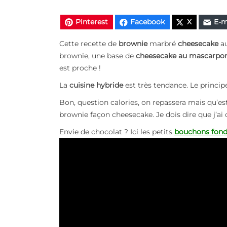
Pinterest
Facebook
X
E-m
Cette recette de
brownie
marbré
cheesecake
a
brownie, une base de
cheesecake au mascarpo
est proche !
La
cuisine hybride
est très tendance. Le princi
Bon, question calories, on repassera mais qu’es
brownie façon cheesecake. Je dois dire que j’a
Envie de chocolat ? Ici les petits
bouchons fond