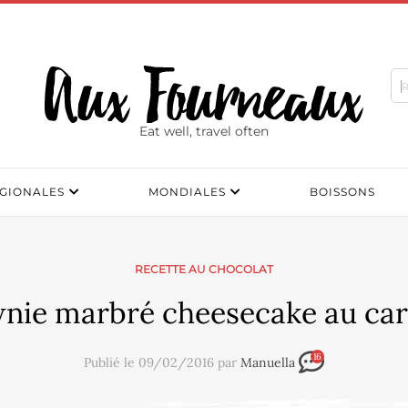
Eat well, travel often
GIONALES
MONDIALES
BOISSONS
RECETTE AU CHOCOLAT
nie marbré cheesecake au ca
16
Publié le 09/02/2016 par
Manuella