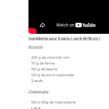
Ingrédients pour 9 parts ( carré 18×18 cm
)
Brownie
:
200 g de chocolat noir
70 g de farine
150 g de beurre
120 g de sucre cassonade
3 œufs
Cheesecake
:
100 à 120g de mascarpone
1 œuf