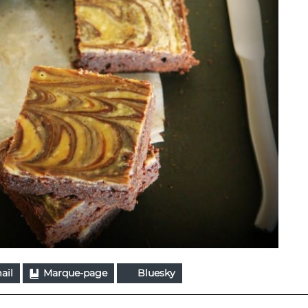
ail
Marque-page
Bluesky