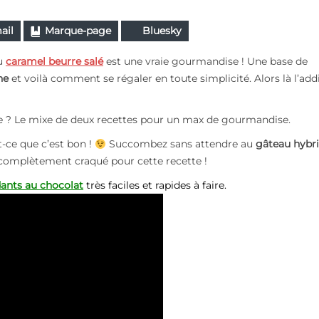
ail
Marque-page
Bluesky
u
caramel beurre salé
est une vraie gourmandise ! Une base de
ne
et voilà comment se régaler en toute simplicité. Alors là l’add
pe ? Le mixe de deux recettes pour un max de gourmandise.
t-ce que c’est bon !
Succombez sans attendre au
gâteau hybr
i complètement craqué pour cette recette !
ants au chocolat
très faciles et rapides à faire.