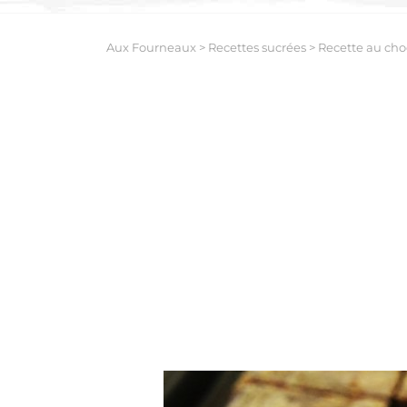
Aux Fourneaux
>
Recettes sucrées
>
Recette au cho