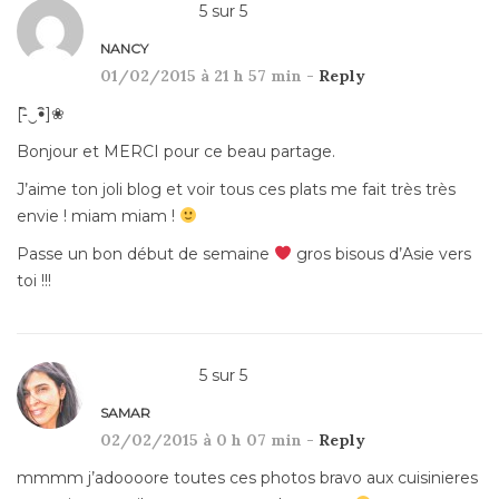
5
sur
5
NANCY
01/02/2015 à 21 h 57 min -
Reply
[-ิ‿•ิ]❀
Bonjour et MERCI pour ce beau partage.
J’aime ton joli blog et voir tous ces plats me fait très très
envie ! miam miam !
Passe un bon début de semaine
gros bisous d’Asie vers
toi !!!
5
sur
5
SAMAR
02/02/2015 à 0 h 07 min -
Reply
mmmm j’adoooore toutes ces photos bravo aux cuisinieres