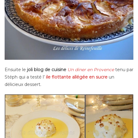
Ensuite le
joli blog de cuisine
Un diner en Provence
tenu par
Stéph qui a testé l’
ile flottante allégée en sucre
un
délicieux dessert.