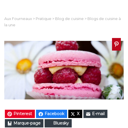
Aux Fourneaux
>
Pratique
>
Blog de cuisine
>
Blogs de cuisine à
la une
Pinterest
Facebook
X
E-mail
Marque-page
Bluesky