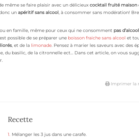
de même se faire plaisir avec un délicieux
cocktail fruité maison
i donc un
apéritif sans alcool
, à consommer sans modération! Bre
is ou en famille, même pour ceux qui ne consomment
pas d’alcool
 est possible de se préparer une
boisson fraiche sans alcool
et tou
liorés
, et de la
limonade
. Pensez à marier les saveurs avec des é
, du basilic, de la citronnelle ect… Dans cet article, on vous sug
r.
Imprimer la 
Recette
Mélanger les 3 jus dans une carafe.