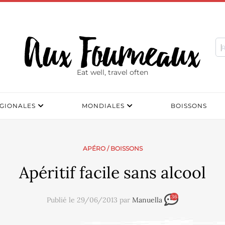
Eat well, travel often
GIONALES
MONDIALES
BOISSONS
APÉRO
/
BOISSONS
Apéritif facile sans alcool
36
Publié le 29/06/2013 par
Manuella