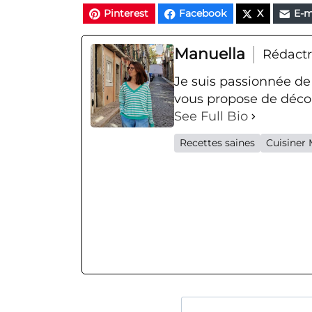
Pinterest
Facebook
X
E-m
Manuella
Rédactr
Je suis passionnée de
vous propose de décou
See Full Bio
Recettes saines
Cuisiner 