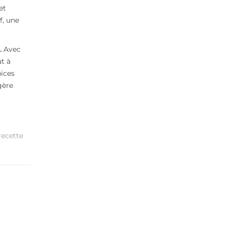
et
f, une
.
Avec
t à
pices
gère
recette