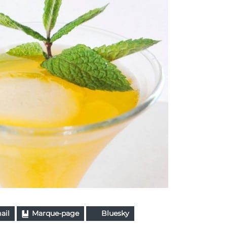
ail
Marque-page
Bluesky