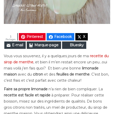
Pinterest
Facebook
X
1
Partages
E-mail
Marque-page
Bluesky
Vous vous souvenez, il y a quelques jours de ma
recette du
sirop de menthe
, et bien il m’en restait encore un peu…oui
mais voilà j’en fais quoi? Et bien une bonne
limonade
maison
avec du
citron
et des
feuilles de menthe
. C’est bon,
c’est frais et c’est parfait avec cette chaleur!
Faire sa propre limonade
n’a rien de bien compliquer. La
recette est facile et rapide
à préparer. Pour réaliser cette
boisson, misez sur des ingrédients de qualités. De bons
gros citrons non traités, un miel de producteur, du sirop de
menthe maison. Vous obtiendrez ainsi une délicieuse