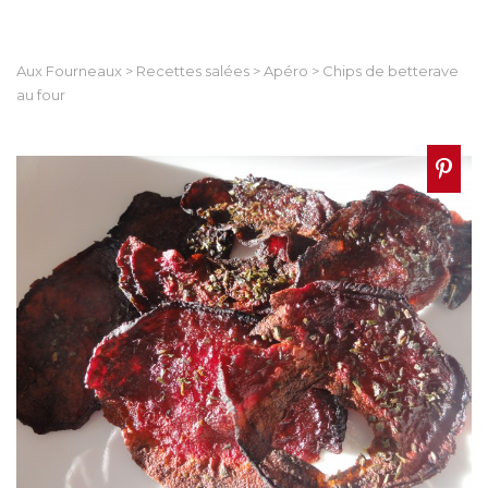
Aux Fourneaux
>
Recettes salées
>
Apéro
>
Chips de betterave
au four