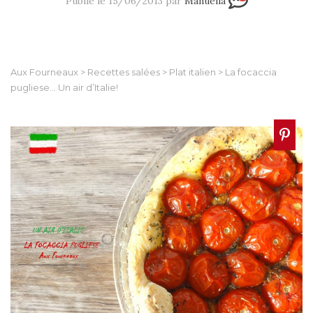
Publié le 15/06/2013 par
Manuella
Aux Fourneaux
>
Recettes salées
>
Plat italien
>
La focaccia
pugliese… Un air d’Italie!