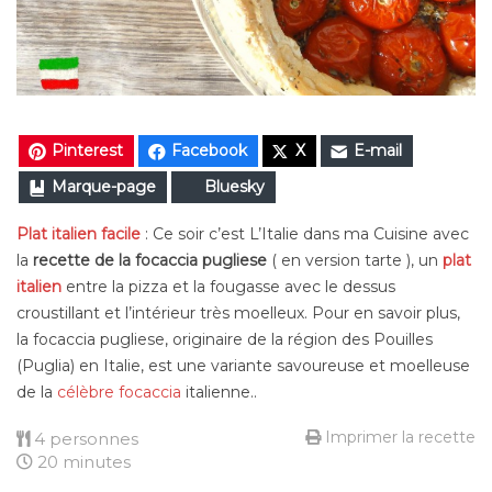
Pinterest
Facebook
X
E-mail
Marque-page
Bluesky
Plat italien facile
: Ce soir c’est L’Italie dans ma Cuisine avec
la
recette de la focaccia pugliese
( en version tarte ), un
plat
italien
entre la pizza et la fougasse avec le dessus
croustillant et l’intérieur très moelleux. Pour en savoir plus,
la focaccia pugliese, originaire de la région des Pouilles
(Puglia) en Italie, est une variante savoureuse et moelleuse
de la
célèbre focaccia
italienne..
Imprimer la recette
4 personnes
20 minutes