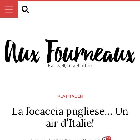
Eat well, travel often
PLAT ITALIEN
La focaccia pugliese… Un
air d’Italie!
59